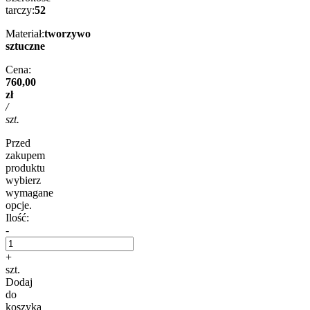
tarczy:
52
Materiał:
tworzywo
sztuczne
Cena:
760,00
zł
/
szt.
Przed
zakupem
produktu
wybierz
wymagane
opcje.
Ilość:
-
+
szt.
Dodaj
do
koszyka