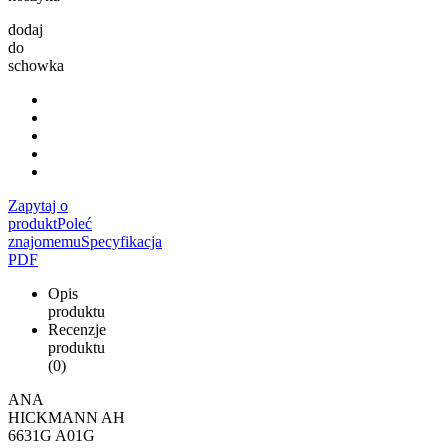
dodaj
do
schowka
Zapytaj o
produkt
Poleć
znajomemu
Specyfikacja
PDF
Opis
produktu
Recenzje
produktu
(0)
ANA
HICKMANN AH
6631G A01G