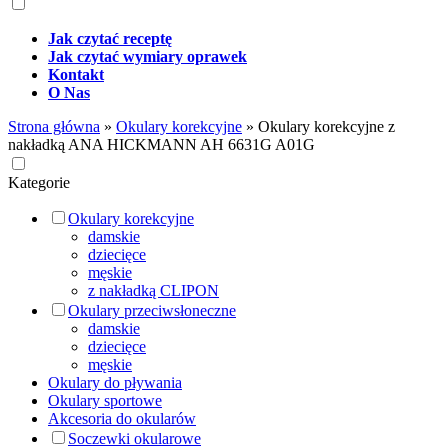
Jak czytać receptę
Jak czytać wymiary oprawek
Kontakt
O Nas
Strona główna
»
Okulary korekcyjne
»
Okulary korekcyjne z
nakładką ANA HICKMANN AH 6631G A01G
Kategorie
Okulary korekcyjne
damskie
dziecięce
męskie
z nakładką CLIPON
Okulary przeciwsłoneczne
damskie
dziecięce
męskie
Okulary do pływania
Okulary sportowe
Akcesoria do okularów
Soczewki okularowe