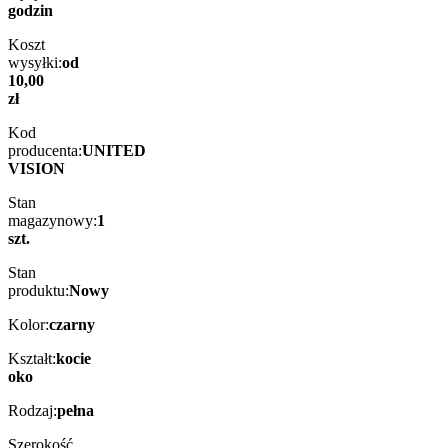
godzin
Koszt
wysyłki:
od
10,00
zł
Kod
producenta:
UNITED
VISION
Stan
magazynowy:
1
szt.
Stan
produktu:
Nowy
Kolor:
czarny
Kształt:
kocie
oko
Rodzaj:
pełna
Szerokość