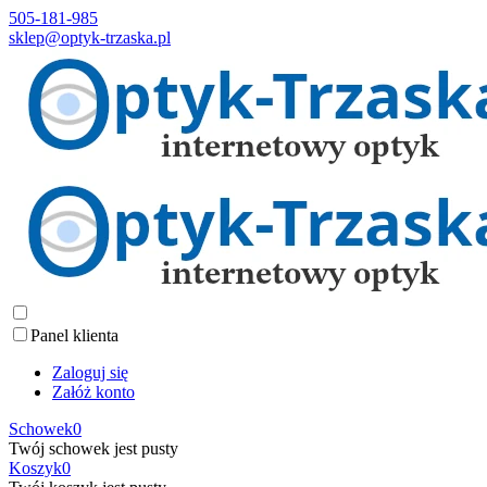
505-181-985
sklep@optyk-trzaska.pl
Panel klienta
Zaloguj się
Załóż konto
Schowek
0
Twój schowek jest pusty
Koszyk
0