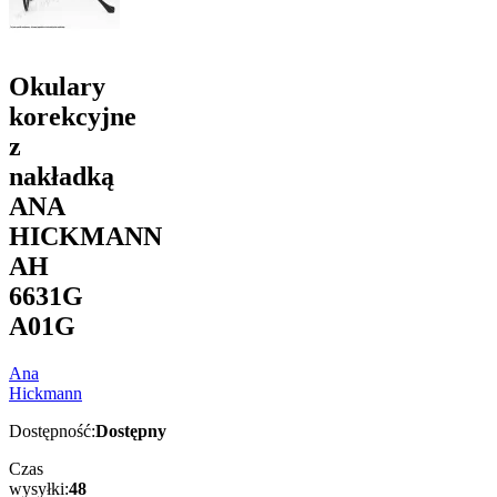
Okulary
korekcyjne
z
nakładką
ANA
HICKMANN
AH
6631G
A01G
Ana
Hickmann
Dostępność:
Dostępny
Czas
wysyłki:
48