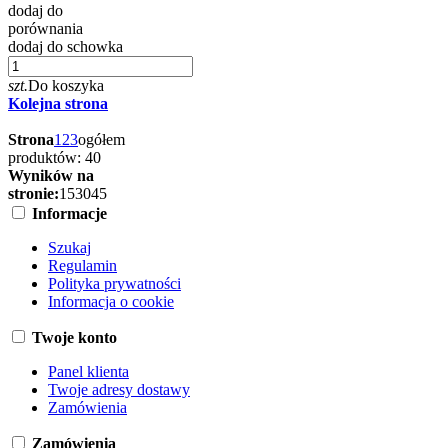
dodaj do
porównania
dodaj do schowka
szt.
Do koszyka
Kolejna strona
Strona
1
2
3
ogółem
produktów: 40
Wyników na
stronie:
15
30
45
Informacje
Szukaj
Regulamin
Polityka prywatności
Informacja o cookie
Twoje konto
Panel klienta
Twoje adresy dostawy
Zamówienia
Zamówienia