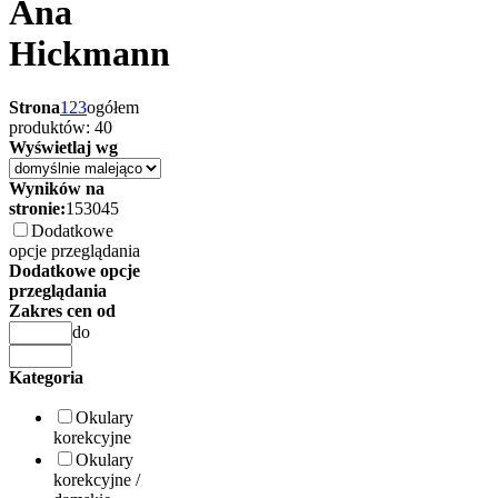
Ana
Hickmann
Strona
1
2
3
ogółem
produktów: 40
Wyświetlaj wg
Wyników na
stronie:
15
30
45
Dodatkowe
opcje przeglądania
Dodatkowe opcje
przeglądania
Zakres cen od
do
Kategoria
Okulary
korekcyjne
Okulary
korekcyjne /