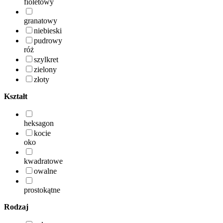
fioletowy
granatowy
niebieski
pudrowy
róż
szylkret
zielony
złoty
Kształt
heksagon
kocie
oko
kwadratowe
owalne
prostokątne
Rodzaj