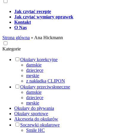
Jak czytać receptę
Jak czytać wymiary oprawek
Kontakt
O Nas
Strona główna
»
Ana Hickmann
Kategorie
Okulary korekcyjne
damskie
dziecięce
męskie
z nakładką CLIPON
Okulary przeciwsłoneczne
damskie
dziecięce
męskie
Okulary do pływania
Okulary sportowe
Akcesoria do okularów
Soczewki okularowe
Smile HC