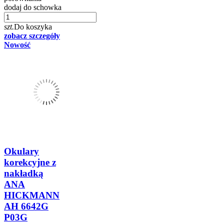
dodaj do schowka
szt.
Do koszyka
zobacz szczegóły
Nowość
Okulary
korekcyjne z
nakładką
ANA
HICKMANN
AH 6642G
P03G