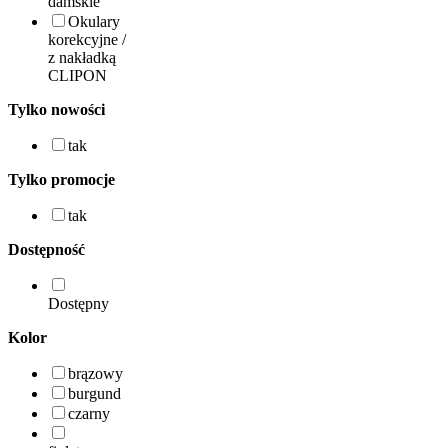
damskie
Okulary
korekcyjne /
z nakładką
CLIPON
Tylko nowości
tak
Tylko promocje
tak
Dostępność
Dostępny
Kolor
brązowy
burgund
czarny