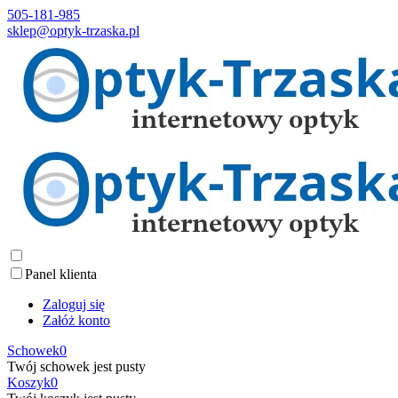
505-181-985
sklep@optyk-trzaska.pl
Panel klienta
Zaloguj się
Załóż konto
Schowek
0
Twój schowek jest pusty
Koszyk
0