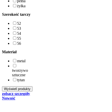
pełna
żyłka
Szerokość tarczy
52
53
54
55
56
Materiał
metal
tworzywo
sztuczne
tytan
zobacz szczegóły
Nowość