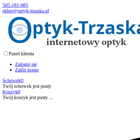
505-181-985
sklep@optyk-trzaska.pl
Panel klienta
Zaloguj się
Załóż konto
Schowek
0
Twój schowek jest pusty
Koszyk
0
Twój koszyk jest pusty ...