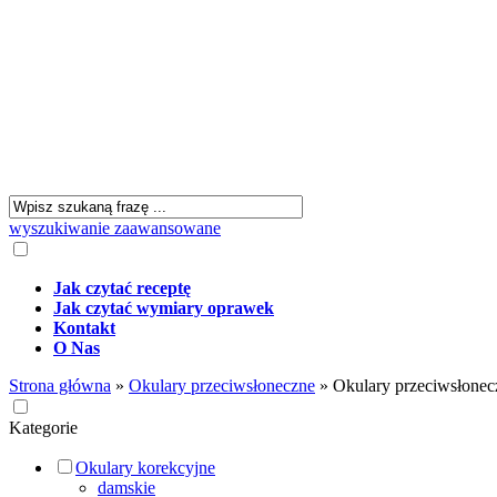
wyszukiwanie zaawansowane
Jak czytać receptę
Jak czytać wymiary oprawek
Kontakt
O Nas
Strona główna
»
Okulary przeciwsłoneczne
»
Okulary przeciwsło
Kategorie
Okulary korekcyjne
damskie