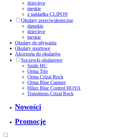
dziecięce
męskie
z nakładką CLIPON
Okulary przeciwsłoneczne
damskie
dziecięce
męskie
Okulary do pływania
Okulary sportowe
Akcesoria do okularów
Soczewki okularowe
Smile HC
Orma Trio
Orma Crizal Rock
Orma Blue Capture
Hilux Blue Control HOYA
Transitions Crizal Rock
Nowości
Promocje