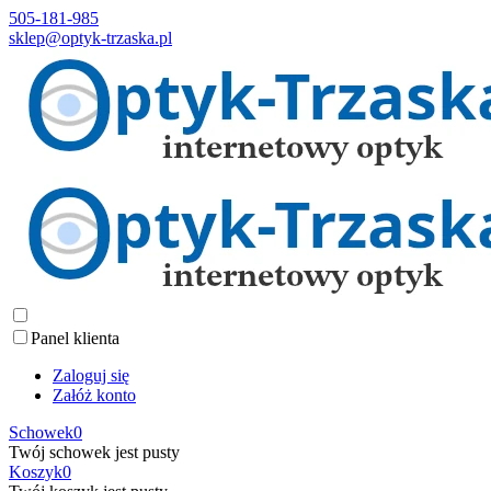
505-181-985
sklep@optyk-trzaska.pl
Panel klienta
Zaloguj się
Załóż konto
Schowek
0
Twój schowek jest pusty
Koszyk
0