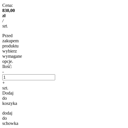
Cena:
830,00
zł
/
szt.
Przed
zakupem
produktu
wybierz
wymagane
opcje.
Ilość:
-
+
szt.
Dodaj
do
koszyka
dodaj
do
schowka