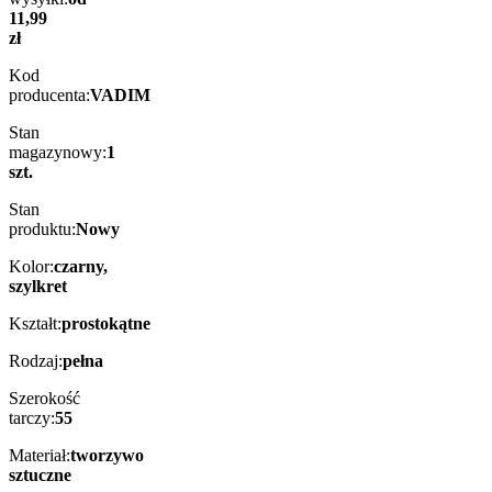
11,99
zł
Kod
producenta:
VADIM
Stan
magazynowy:
1
szt.
Stan
produktu:
Nowy
Kolor:
czarny,
szylkret
Kształt:
prostokątne
Rodzaj:
pełna
Szerokość
tarczy:
55
Materiał:
tworzywo
sztuczne