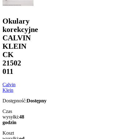
Okulary
korekcyjne
CALVIN
KLEIN
CK
21502
011
Calvin
Klein
Dostępność:
Dostępny
Czas
wysyłki:
48
godzin
Koszt
wysyłki:
od