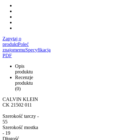
Zapytaj o
produkt
Poleć
znajomemu
Specyfikacja
PDF
Opis
produktu
Recenzje
produktu
(0)
CALVIN KLEIN
CK 21502 011
Szerokość tarczy -
55
Szerokość mostka
- 19
Długość